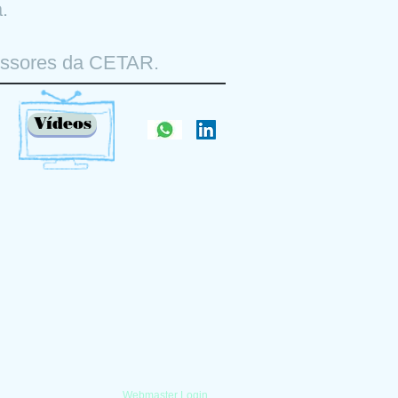
a.
fessores da CETAR.
Vídeos
Webmaster Login