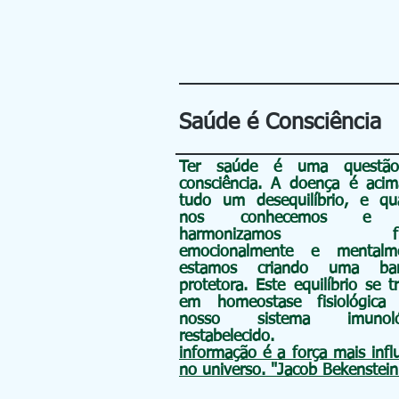
Saúde é Consciência
Ter saúde é uma questã
consciência
. A doença é acim
tudo um
desequilíbrio, e q
nos conhecemos e 
harmonizamos físi
emocionalmente e mentalme
estamos criando uma barr
protetora. Este equilíbrio se t
em homeostase fisiológica
nosso sistema imunoló
restabelecido.
informação é a força mais infl
no universo. "Jacob Bekenstein