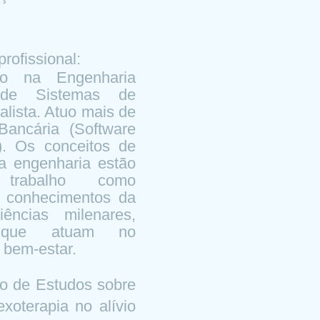
rofissional:
cio na Engenharia
 de Sistemas de
alista. Atuo mais de
ancária (Software
). Os conceitos de
a engenharia estão
trabalho como
o conhecimentos da
ências milenares,
as que atuam no
 bem-estar.
o de Estudos sobre
exoterapia no alívio