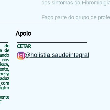
dos sintomas da Fibromialgi
Faço parte do grupo de pro
Apoio
o de
CETAR
a de
@holistia.saudeintegral
uando
nos
ca,
nte,
eira
raduz
 com
gico
uente
"