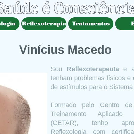
Saúde é Consciênci
logia
Reflexoterapia
Tratamentos
Vinícius Macedo
Sou
Reflexoterapeuta
e a
tenham problemas físicos e 
de estímulos para o Sistema
Formado pelo Centro de 
Treinamento Aplicado a
(CETAR), tenho apro
Reflexologia com certifi