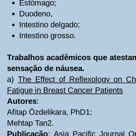
Estômago;
Duodeno,
Intestino delgado;
Intestino grosso.
Trabalhos acadêmicos que atestam 
sensação de náusea.
a)
The Effect of Reflexology on C
Fatigue in Breast Cancer Patients
Autores
:
Afitap Özdelikara, PhD1;
Mehtap Tan2.
Publicação
:
Asia Pacific Journal O