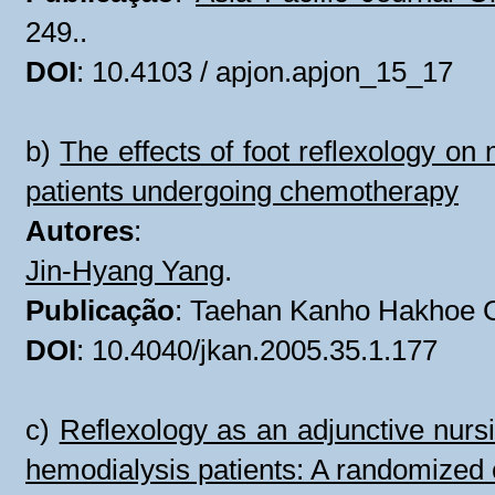
249..
DOI
: 10.4103 / apjon.apjon_15_17
b)
The effects of foot reflexology on
patients undergoing chemotherapy
Autores
:
Jin-Hyang Yang
.
Publicação
: Taehan Kanho Hakhoe Ch
DOI
: 10.4040/jkan.2005.35.1.177
c)
Reflexology as an adjunctive nurs
hemodialysis patients: A randomized cl