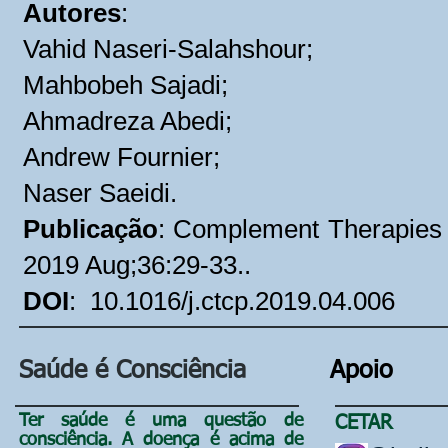
Autores
:
Vahid Naseri-Salahshour;
Mahbobeh Sajadi;
Ahmadreza Abedi;
Andrew Fournier;
Naser Saeidi
.
Publicação
: Complement Therapies Cl
2019 Aug;36:29-33..
DOI
: 10.1016/j.ctcp.2019.04.006
Saúde é Consciência
Apoio
Ter saúde é uma questão de
CETAR
consciência
. A doença é acima de