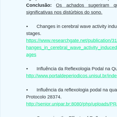
Conclusão: 
Os achados sugeriram que
significativas nos distúrbios do sono.
⦁	Changes in cerebral wave activity induced by reflexology promote N1 and N2 sleep 
stages.
https://www.researchgate.net/publicatio
hanges_in_cerebral_wave_activity_induc
ages
⦁	Influência da Reflexologia Podal na
http://www.portaldeperiodicos.unisul.br/in
⦁	Influência da reflexologia podal na qualidade do sono: estudo de múltiplos casos 
Protocolo 28374.
http://senior.unipar.br:8080/php/uploads/P