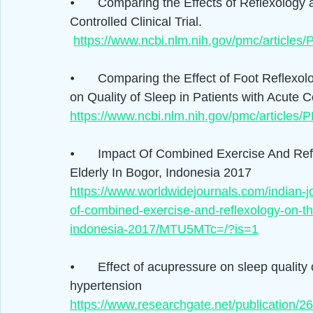
⦁	Comparing the Effects of Reflexology and Footbath on Sleep Quality in the Elderly: A 
Controlled Clinical Trial.
https://www.ncbi.nlm.nih.gov/pmc/article
⦁	Comparing the Effect of Foot Reflexology Massage, Foot Bath and Their Combination 
on Quality of Sleep in Patients with Acute
https://www.ncbi.nlm.nih.gov/pmc/articles
⦁	Impact Of Combined Exercise And Reflexology On The Quality Of Sleep Among 
Elderly In Bogor, Indonesia 2017
https://www.worldwidejournals.com/indian-jo
of-combined-exercise-and-reflexology-on-th
indonesia-2017/MTU5MTc=/?is=1
⦁	Effect of acupressure on sleep quality of middle-aged and elderly patients with 
hypertension
https://www.researchgate.net/publication