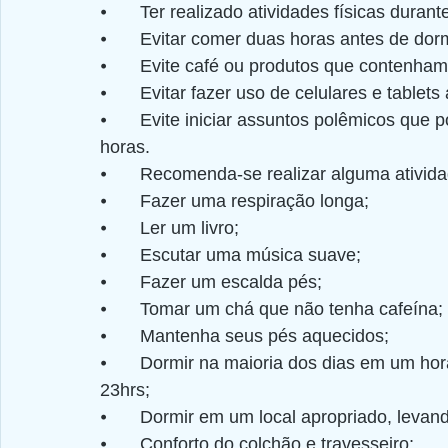
⦁	Ter realizado atividades físicas durant
⦁	Evitar comer duas horas antes de dorm
⦁	Evite café ou produtos que contenha
⦁	Evitar fazer uso de celulares e tablets
⦁	Evite iniciar assuntos polêmicos que possam ser fruto de contrariedades após as 20 
horas.
⦁	Recomenda-se realizar alguma ativid
⦁	Fazer uma respiração longa;
⦁	Ler um livro;
⦁	Escutar uma música suave;
⦁	Fazer um escalda pés;
⦁	Tomar um chá que não tenha cafeína;
⦁	Mantenha seus pés aquecidos;
⦁	Dormir na maioria dos dias em um horário específico, preferencialmente entre 22 e as 
23hrs;
⦁	Dormir em um local apropriado, leva
⦁	Conforto do colchão e travesseiro;