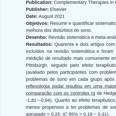
Publication: 
Complementary Therapies in Cl
Publisher:
 Elsevier
Date:
 August 2021
Objetivos: 
Resumir e quantificar sistemati
melhora dos distúrbios do sono.
Desenho: 
Revisão sistemática e meta-anál
Resultados: 
Quarenta e dois artigos com 
incluídos na revisão sistemática e foram 
medição de resultado mais comumente emp
Pittsburgh, seguido pelo efeito terapêut
(avaliado pelos participantes com prob
problemas de sono em cada grupo após a
reflexologia podal resultou em uma maio
comparação com os controles
(g de Hedge
-1,81~-0,94). Quanto ao efeito terapêutico
menos propensos a ter problemas de sono
agrupado = 0,25; IC 95% = 0,19 ~ 0,31).