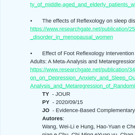
ty_of_middle-aged_and_elderly_patients_w
⦁	The effects of Reflexology on sleep
https://www.researchgate.net/publication
_disorder_in_menopausal_women
⦁	Effect of Foot Reflexology Intervention on Depression, Anxiety, and Sleep Quality in 
Adults: A Meta-Analysis and Metaregression
https://www.researchgate.net/publication/
on_on_Depression_Anxiety_and_Sleep_Qua
Analysis_and_Metaregression_of_Randomiz
TY  
- JOUR
PY  
- 2020/09/15
JO  
- Evidence-Based Complementary 
Autores
: 
Wang, Wei-Li e Hung, Hao-Yuan e Che
nian e Chu, Chi-Ming eYuan yu, Chan