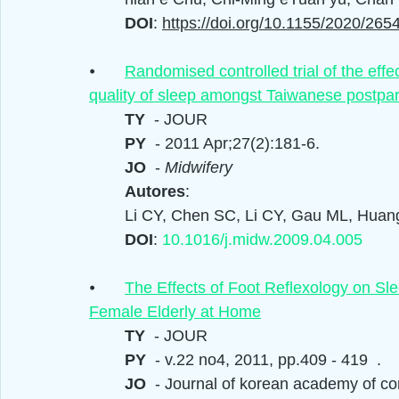
DOI
: 
https://doi.org/10.1155/2020/265
⦁	
Randomised controlled trial of the effe
quality of sleep amongst Taiwanese postp
TY  
- JOUR
PY  
- 
2011 Apr;27(2):181-6.
JO  
- 
Midwifery
Autores
: 
Li CY, Chen SC, Li CY, Gau ML, Huan
DOI
: 
10.1016/j.midw.2009.04.005
⦁	
The Effects of Foot Reflexology on Sl
Female Elderly at Home
TY  
- JOUR
PY  
- v.22 no4, 2011, pp.409 - 419  
.
JO  
- Journal of korean academy of c