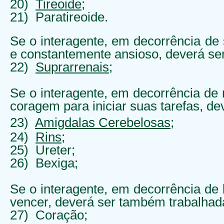
20)
Tireoide
;
21) Paratireoide.
Se o interagente, em decorrência de
e constantemente ansioso, deverá ser
22)
Suprarrenais
;
Se o interagente, em decorrência de
coragem para iniciar suas tarefas, de
23)
Amigdalas Cerebelosas
;
24)
Rins
;
25) Ureter;
26
) Bexiga;
Se o interagente, em decorrência de 
vencer, deverá ser também trabalhada
27) Coração;