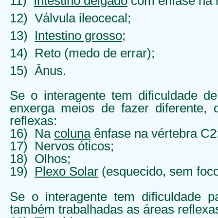
11)
Intestino delgado
com ênfase na re
12) Válvula ileocecal;
13)
Intestino grosso
;
14) Reto (medo de errar);
15) Ânus.
Se o interagente tem dificuldade d
enxerga meios de fazer diferente,
reflexas:
16) Na
coluna
ênfase na vértebra C2
17) Nervos óticos;
18) Olhos;
19)
Plexo Solar
(esquecido, sem foco
Se o interagente tem dificuldade p
também trabalhadas as áreas reflexa