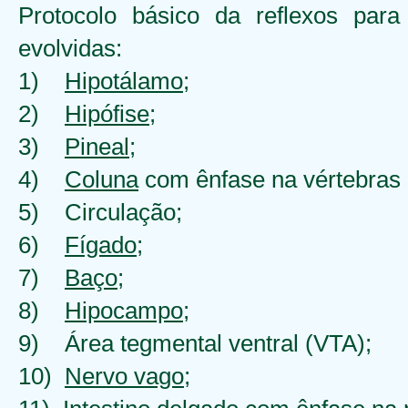
Protocolo básico da reflexos para
evolvidas:
1)
Hipotálamo
;
2)
Hipófise
;
3)
Pineal
;
4)
Coluna
com ênfase na vértebras 
5) Circulação;
6)
Fígado
;
7)
Baço
;
8)
Hipocampo
;
9) Área tegmental ventral (
VTA);
10)
Nervo vago
;