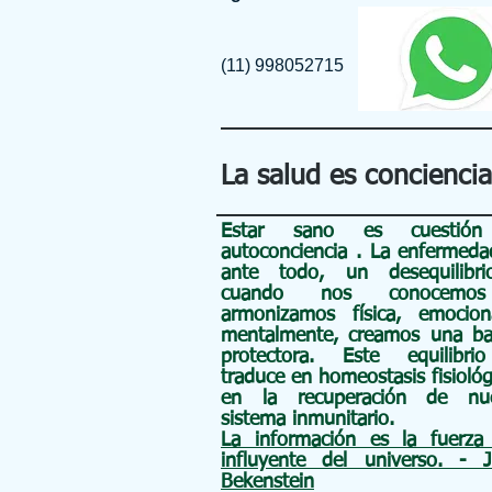
(11) 998052715
La salud es conciencia
Estar sano es cuestió
autoconciencia
. La enfermeda
ante todo, un
desequilibr
cuando nos conocemo
armonizamos física, emocio
mentalmente, creamos una ba
protectora. Este equilibri
traduce en homeostasis fisiológ
en la recuperación de nue
sistema inmunitario.
La información es la fuerz
influyente del universo. - 
Bekenstein