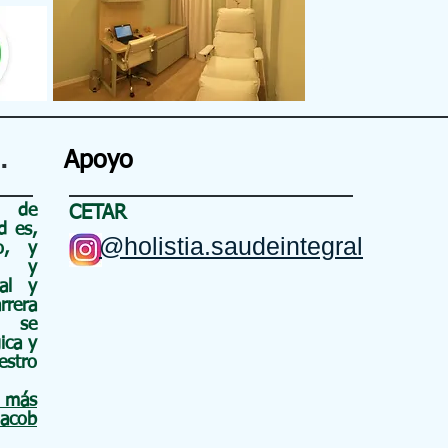
.
Apoyo
n de
CETAR
d es,
@holistia.saudeintegral
io, y
s y
nal y
rrera
o se
ica y
stro
a más
Jacob