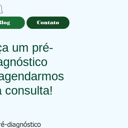
a
Blog
Contato
a um pré-
agnóstico
 agendarmos
 consulta!
ré-diagnóstico