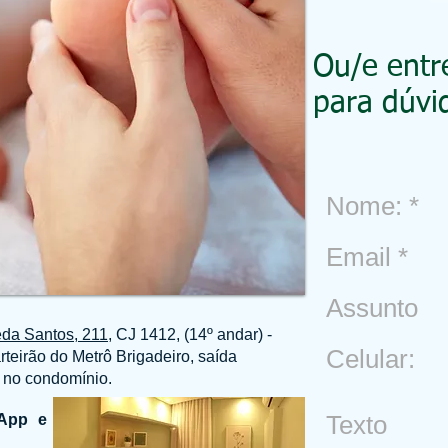
Ou/e entr
para dúvi
da Santos, 211
, CJ 1412, (14º andar) -
teirão do Metrô Brigadeiro, saída
o no condomínio.
sApp e