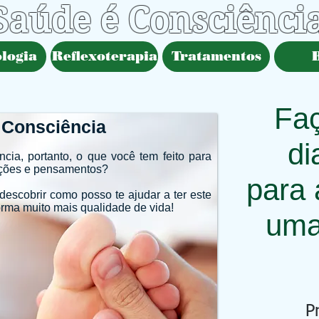
Saúde é Consciênci
logia
Reflexoterapia
Tratamentos
Faç
 Consciência
di
ia, portanto, o que você tem feito para
oções e pensamentos?
para
escobrir como posso te ajudar a ter este
orma muito mais qualidade de vida!
uma
P