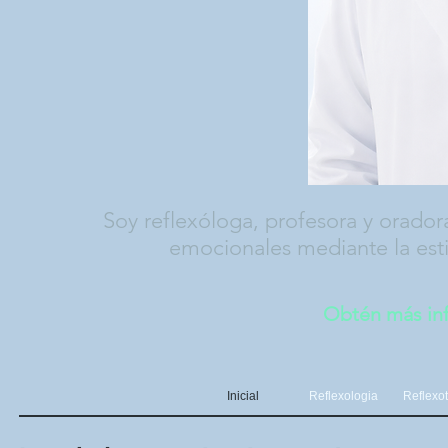
Soy reflexóloga, profesora y orador
emocionales mediante la esti
Obtén más inf
Inicial
Reflexologia
Reflexo