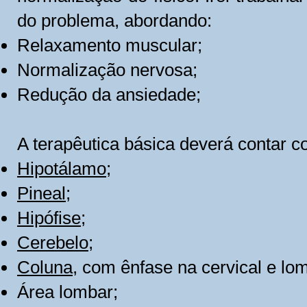
do problema, abordando:
Relaxamento muscular;
Normalização nervosa;
Redução da ansiedade;
A terapêutica básica deverá contar c
Hipotálamo
;
Pineal
;
Hipófise
;
Cerebelo
;
Coluna
, com ênfase na cervical e lo
Área lombar;