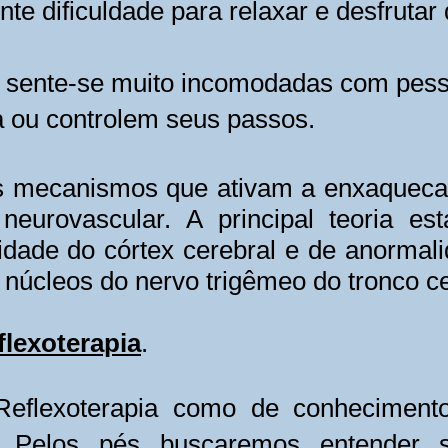
e dificuldade para relaxar e desfruta
e sente-se muito incomodadas com pess
ou controlem seus passos.
 mecanismos que ativam a enxaqueca,
neurovascular. A principal teoria e
idade do córtex cerebral e de anormal
 núcleos do nervo trigêmeo do tronco ce
flexoterapia
.
Reflexoterapia como de conheciment
. Pelos pés buscaremos entender se