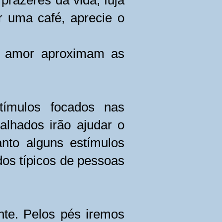
prazeres da vida, fuja
 uma café, aprecie o
a e amor aproximam as
stímulos focados nas
lhados irão ajudar o
nto alguns estímulos
os típicos de pessoas
nte. Pelos pés iremos