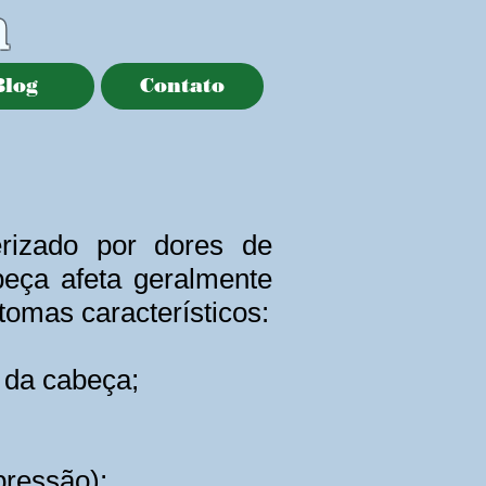
a
Blog
Contato
erizado por dores de
beça afeta geralmente
omas característicos:
 da cabeça;
pressão);