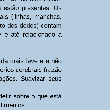
a estão presentes. Os
is (linhas, manchas,
ato dos dedos) contam
e e até relacionado a
vida mais leve e a não
érios cerebrais (razão
zações. Suavizar seus
letir sobre o que está
timentos.