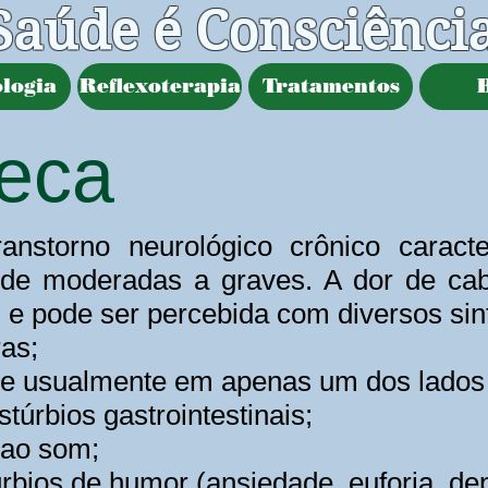
Saúde é Consciênci
logia
Reflexoterapia
Tratamentos
eca
nstorno neurológico crônico caract
 de moderadas a graves. A dor de ca
e pode ser percebida com diversos sint
ras;
nte usualmente em apenas um dos lados
túrbios gastrointestinais;
 ao som;
stúrbios de humor (ansiedade, euforia, de