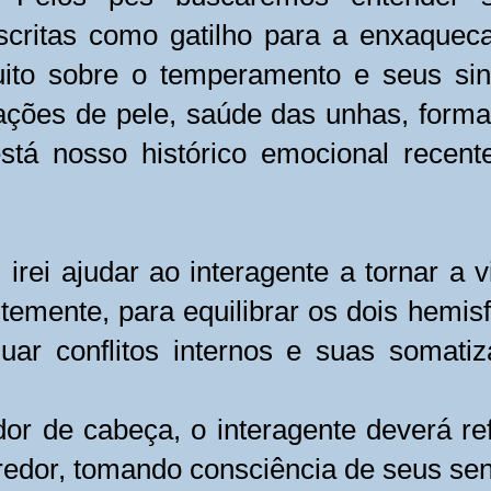
critas como gatilho para a enxaquec
ito sobre o temperamento e seus sina
ções de pele, saúde das unhas, form
tá nosso histórico emocional recent
 irei ajudar ao interagente a tornar a 
temente, para equilibrar os dois hemisf
ar conflitos internos e suas somati
r de cabeça, o interagente deverá ref
redor, tomando consciência de seus sen