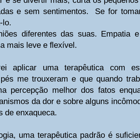
 e se divertir mais, curta os pequenos 
adas e sem sentimentos. Se for tomar
lo.
piniões diferentes das suas. Empati
a mais leve e flexível.
 irei aplicar uma terapêutica com e
 pés me trouxeram e que quando traba
uma percepção melhor dos fatos enqua
canismos da dor e sobre alguns incômod
es de enxaqueca.
gia, uma terapêutica padrão é suficie