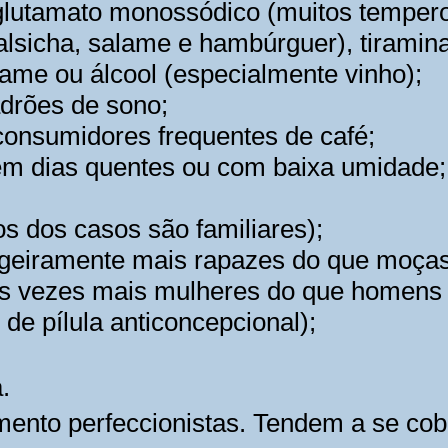
lutamato monossódico (muitos temperos
sicha, salame e hambúrguer), tiramina
ame ou álcool (especialmente vinho);
adrões de sono;
consumidores frequentes de café;
em dias quentes ou com baixa umidade;
os dos casos são familiares);
igeiramente mais rapazes do que moça
rês vezes mais mulheres do que homens
 de pílula anticoncepcional);
a.
ento perfeccionistas. Tendem a se cob